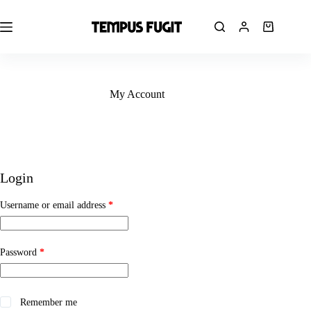
Skip
to
content
Shopping
cart
My Account
Login
Required
Username or email address
*
Required
Password
*
Remember me